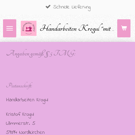
Schnelle Lieferung
Zum
Hauptinhalt
springen
Handarbeiten Krogul "mit Liebe genäht - Dickydackel"
Angaben gemäß § 5 TMG:
Postanschrift:
Handarbeiten Krogul
Kristof Krogul
Lämmerstr. 5
59394 Nordkirchen