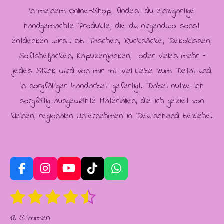
In meinem Online-Shop, findest du einzigartige
handgemachte Produkte, die du nirgendwo sonst
entdecken wirst. Ob Taschen, Rucksäcke, Dekokissen,
Softshelljacken, Kapuzenjacken, oder vieles mehr –
jedes Stück wird von mir mit viel Liebe zum Detail und
in sorgfältiger Handarbeit gefertigt. Dabei nutze ich
sorgfältig ausgewählte Materialien, die ich gezielt von
kleinen, regionalen Unternehmen in Deutschland beziehe.
F
I
Y
T
W
a
n
o
i
h
1
2
3
4
5
c
s
u
k
a
B
B
e
t
T
T
t
S
S
S
S
S
e
e
b
a
u
o
s
18 Stimmen
w